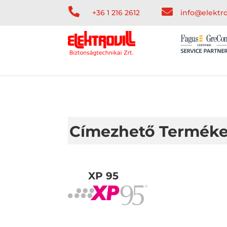


+36 1 216 2612
info@elektro
Címezhető Termék
XP 95