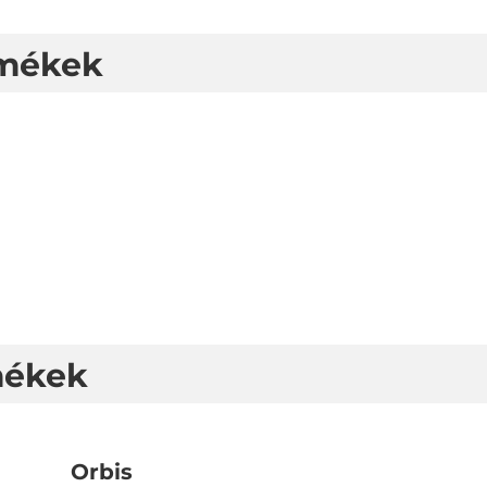
rmékek
mékek
Orbis