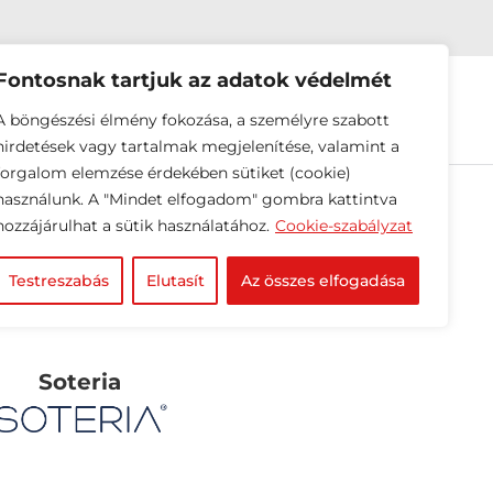
Fontosnak tartjuk az adatok védelmét
EINK
HÍREK
RÓLUNK
A böngészési élmény fokozása, a személyre szabott
hirdetések vagy tartalmak megjelenítése, valamint a
forgalom elemzése érdekében sütiket (cookie)
használunk. A "Mindet elfogadom" gombra kattintva
hozzájárulhat a sütik használatához.
Cookie-szabályzat
Testreszabás
Elutasít
Az összes elfogadása
Soteria