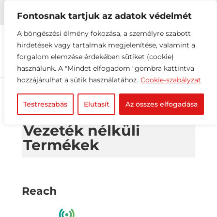


+36 1 216 2612
info@elektrovill.hu
Fontosnak tartjuk az adatok védelmét
A böngészési élmény fokozása, a személyre szabott
hirdetések vagy tartalmak megjelenítése, valamint a
forgalom elemzése érdekében sütiket (cookie)
használunk. A "Mindet elfogadom" gombra kattintva
hozzájárulhat a sütik használatához.
Cookie-szabályzat
Testreszabás
Elutasít
Az összes elfogadása
Vezeték nélküli
Termékek
Reach