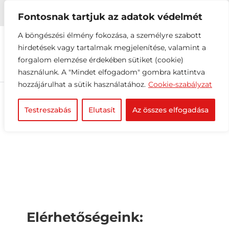


+36 1 216 2612
info@elektrovill.hu
Fontosnak tartjuk az adatok védelmét
A böngészési élmény fokozása, a személyre szabott
hirdetések vagy tartalmak megjelenítése, valamint a
forgalom elemzése érdekében sütiket (cookie)
használunk. A "Mindet elfogadom" gombra kattintva
hozzájárulhat a sütik használatához.
Cookie-szabályzat
Testreszabás
Elutasít
Az összes elfogadása
Elérhetőségeink: