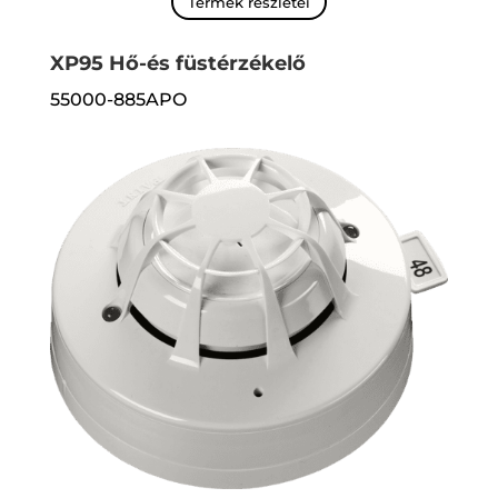
Termék részletei
XP95 Hő-és füstérzékelő
55000-885APO