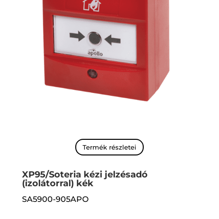
Termék részletei
XP95/Soteria kézi jelzésadó
(izolátorral) kék
SA5900-905APO