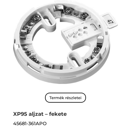
Termék részletei
XP95 aljzat – fekete
45681-361APO