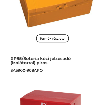
Termék részletei
XP95/Soteria kézi jelzésadó
(izolátorral) piros
SA5900-908APO