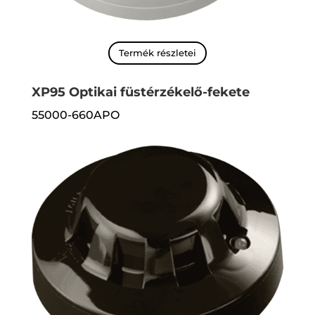
Termék részletei
XP95 Optikai füstérzékelő-fekete
55000-660APO