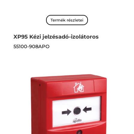
Termék részletei
XP95 Kézi jelzésadó-izolátoros
55100-908APO