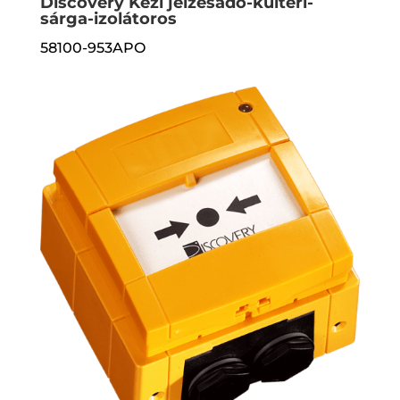
Discovery Kézi jelzésadó-kültéri-
sárga-izolátoros
58100-953APO