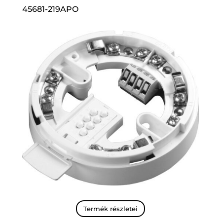
45681-219APO
Termék részletei