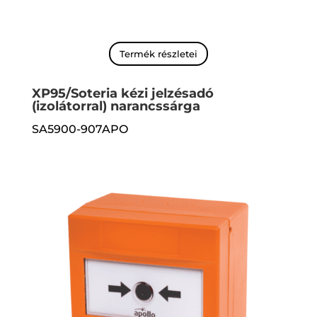
Termék részletei
XP95/Soteria kézi jelzésadó
(izolátorral) narancssárga
SA5900-907APO