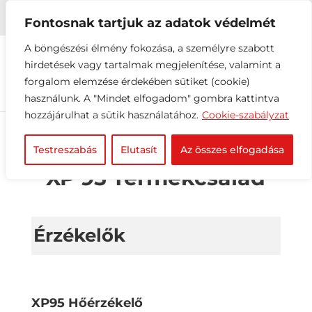


+36 1 216 2612
info@elektrovill.hu
Fontosnak tartjuk az adatok védelmét
A böngészési élmény fokozása, a személyre szabott
hirdetések vagy tartalmak megjelenítése, valamint a
forgalom elemzése érdekében sütiket (cookie)
használunk. A "Mindet elfogadom" gombra kattintva
hozzájárulhat a sütik használatához.
Cookie-szabályzat
Testreszabás
Elutasít
Az összes elfogadása
XP 95 Termékcsalád
Érzékelők
XP95 Hőérzékelő