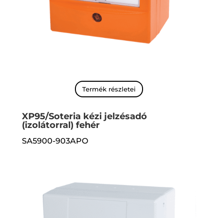
Termék részletei
XP95/Soteria kézi jelzésadó
(izolátorral) fehér
SA5900-903APO