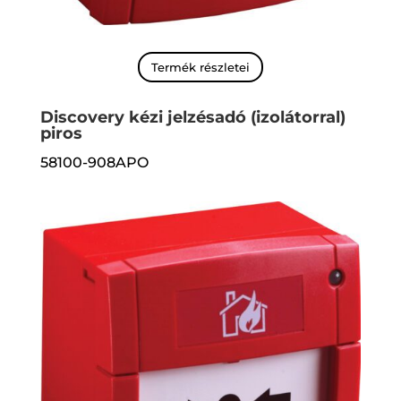
Termék részletei
Discovery kézi jelzésadó (izolátorral)
piros
58100-908APO