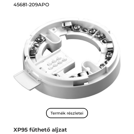
45681-209APO
Termék részletei
XP95 fűthető aljzat