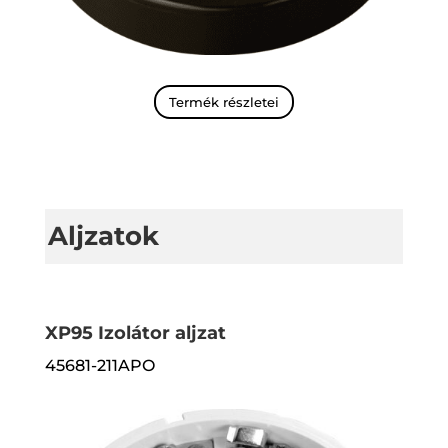
Termék részletei
Aljzatok
XP95 Izolátor aljzat
45681-211APO