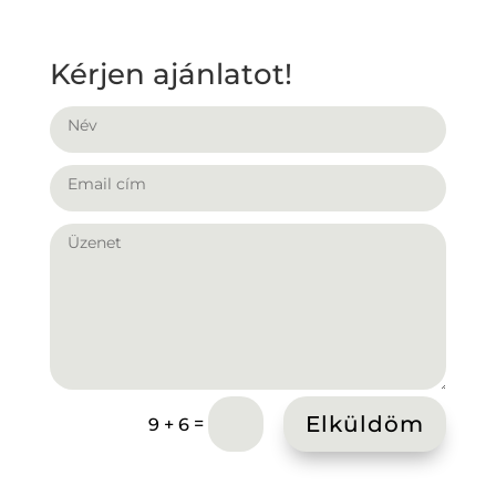
Kérjen ajánlatot!
Elküldöm
=
9 + 6