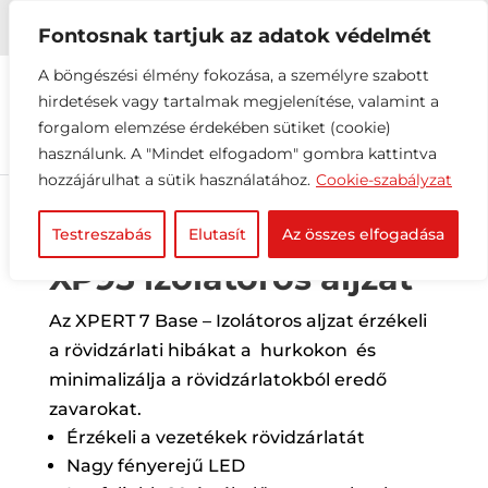


+36 1 216 2612
info@elektrovill.hu
Fontosnak tartjuk az adatok védelmét
A böngészési élmény fokozása, a személyre szabott
hirdetések vagy tartalmak megjelenítése, valamint a
forgalom elemzése érdekében sütiket (cookie)
használunk. A "Mindet elfogadom" gombra kattintva
hozzájárulhat a sütik használatához.
Cookie-szabályzat
Testreszabás
Elutasít
Az összes elfogadása
XP95 izolátoros aljzat
Az XPERT 7 Base – Izolátoros aljzat érzékeli
a rövidzárlati hibákat a hurkokon és
minimalizálja a rövidzárlatokból eredő
zavarokat.
Érzékeli a vezetékek rövidzárlatát
Nagy fényerejű LED