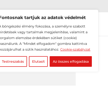
Fontosnak tartjuk az adatok védelmét
EINK
HÍREK
RÓLUNK
A böngészési élmény fokozása, a személyre szabott
hirdetések vagy tartalmak megjelenítése, valamint a
forgalom elemzése érdekében sütiket (cookie)
használunk. A "Mindet elfogadom" gombra kattintva
hozzájárulhat a sütik használatához.
Cookie-szabályzat
Testreszabás
Elutasít
Az összes elfogadása