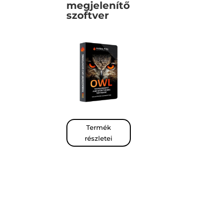
megjelenítő
szoftver
Termék
részletei