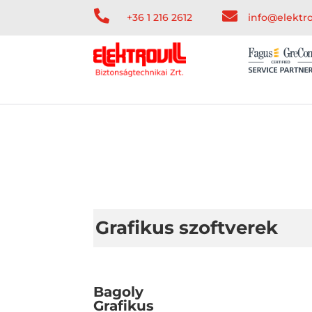


+36 1 216 2612
info@elektro
Grafikus szoftverek
Bagoly
Grafikus