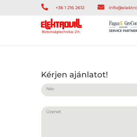


+36 1 216 2612
info@elektro
Kérjen ajánlatot!