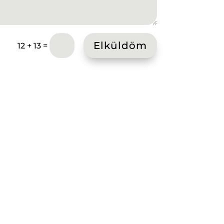
Elküldöm
=
12 + 13