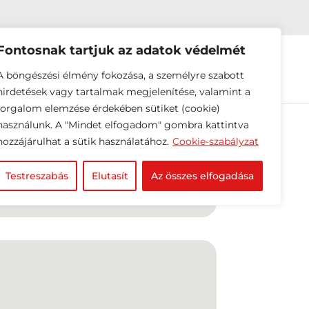
Fontosnak tartjuk az adatok védelmét
EINK
HÍREK
RÓLUNK
A böngészési élmény fokozása, a személyre szabott
hirdetések vagy tartalmak megjelenítése, valamint a
forgalom elemzése érdekében sütiket (cookie)
használunk. A "Mindet elfogadom" gombra kattintva
hozzájárulhat a sütik használatához.
Cookie-szabályzat
Testreszabás
Elutasít
Az összes elfogadása