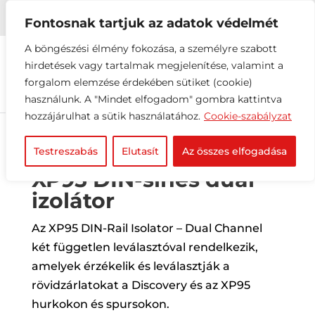


+36 1 216 2612
info@elektrovill.hu
Fontosnak tartjuk az adatok védelmét
A böngészési élmény fokozása, a személyre szabott
hirdetések vagy tartalmak megjelenítése, valamint a
forgalom elemzése érdekében sütiket (cookie)
használunk. A "Mindet elfogadom" gombra kattintva
hozzájárulhat a sütik használatához.
Cookie-szabályzat
Testreszabás
Elutasít
Az összes elfogadása
XP95 DIN-sínes duál
izolátor
Az XP95 DIN-Rail Isolator – Dual Channel
két független leválasztóval rendelkezik,
amelyek érzékelik és leválasztják a
rövidzárlatokat a Discovery és az XP95
hurkokon és spursokon.