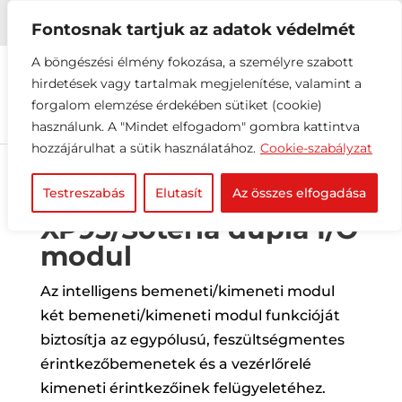


+36 1 216 2612
info@elektrovill.hu
Fontosnak tartjuk az adatok védelmét
A böngészési élmény fokozása, a személyre szabott
hirdetések vagy tartalmak megjelenítése, valamint a
forgalom elemzése érdekében sütiket (cookie)
használunk. A "Mindet elfogadom" gombra kattintva
hozzájárulhat a sütik használatához.
Cookie-szabályzat
Testreszabás
Elutasít
Az összes elfogadása
XP95/Soteria dupla I/O
modul
Az intelligens bemeneti/kimeneti modul
két bemeneti/kimeneti modul funkcióját
biztosítja az egypólusú, feszültségmentes
érintkezőbemenetek és a vezérlőrelé
kimeneti érintkezőinek felügyeletéhez.