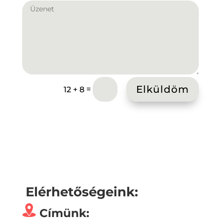
Elküldöm
=
12 + 8
Elérhetőségeink:
Címünk: