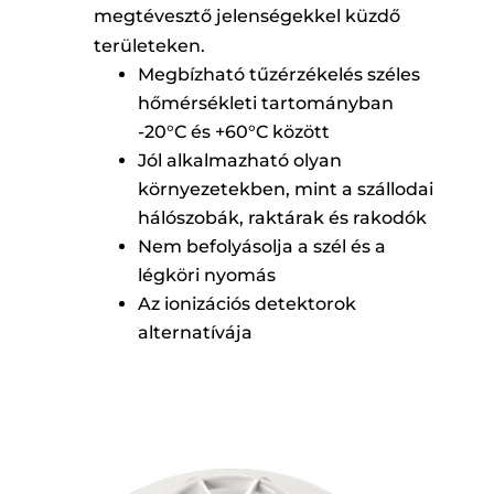
megtévesztő jelenségekkel küzdő
területeken.
Megbízható tűzérzékelés széles
hőmérsékleti tartományban
-20°C és +60°C között
Jól alkalmazható olyan
környezetekben, mint a szállodai
hálószobák, raktárak és rakodók
Nem befolyásolja a szél és a
légköri nyomás
Az ionizációs detektorok
alternatívája