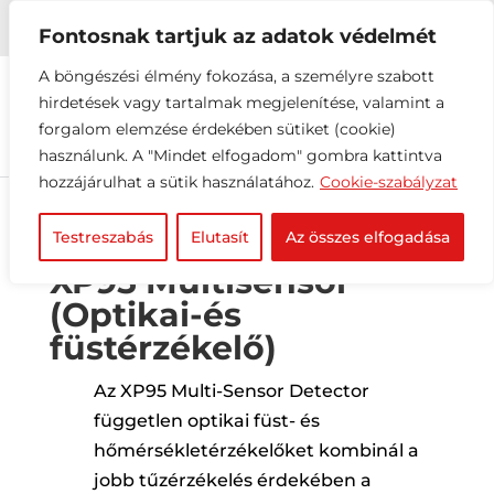


+36 1 216 2612
info@elektrovill.hu
Fontosnak tartjuk az adatok védelmét
A böngészési élmény fokozása, a személyre szabott
hirdetések vagy tartalmak megjelenítése, valamint a
forgalom elemzése érdekében sütiket (cookie)
használunk. A "Mindet elfogadom" gombra kattintva
hozzájárulhat a sütik használatához.
Cookie-szabályzat
Testreszabás
Elutasít
Az összes elfogadása
XP95 Multisensor
(Optikai-és
füstérzékelő)
Az XP95 Multi-Sensor Detector
független optikai füst- és
hőmérsékletérzékelőket kombinál a
jobb tűzérzékelés érdekében a