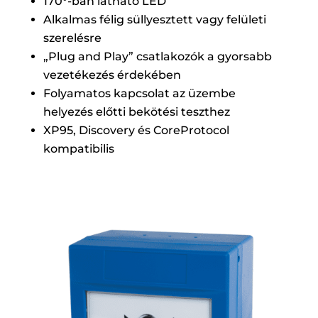
170°-ban látható LED
Alkalmas félig süllyesztett vagy felületi
szerelésre
„Plug and Play” csatlakozók a gyorsabb
vezetékezés érdekében
Folyamatos kapcsolat az üzembe
helyezés előtti bekötési teszthez
XP95, Discovery és CoreProtocol
kompatibilis