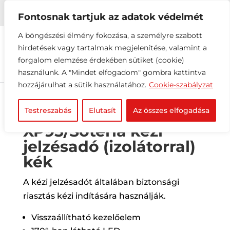


+36 1 216 2612
info@elektrovill.hu
Fontosnak tartjuk az adatok védelmét
A böngészési élmény fokozása, a személyre szabott
hirdetések vagy tartalmak megjelenítése, valamint a
forgalom elemzése érdekében sütiket (cookie)
használunk. A "Mindet elfogadom" gombra kattintva
hozzájárulhat a sütik használatához.
Cookie-szabályzat
Testreszabás
Elutasít
Az összes elfogadása
XP95/Soteria kézi
jelzésadó (izolátorral)
kék
A kézi jelzésadót általában biztonsági
riasztás kézi indítására használják.
Visszaállítható kezelőelem