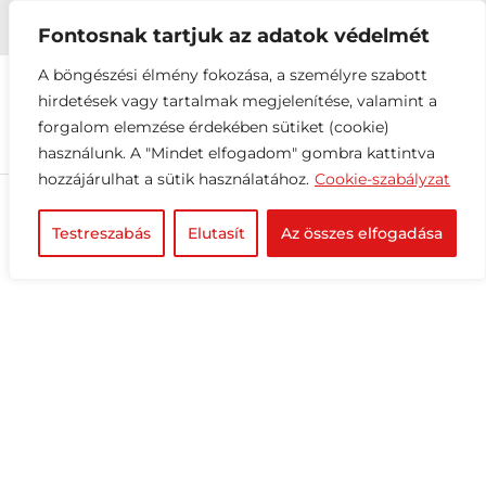


+36 1 216 2612
info@elektrovill.hu
Fontosnak tartjuk az adatok védelmét
A böngészési élmény fokozása, a személyre szabott
hirdetések vagy tartalmak megjelenítése, valamint a
forgalom elemzése érdekében sütiket (cookie)
használunk. A "Mindet elfogadom" gombra kattintva
hozzájárulhat a sütik használatához.
Cookie-szabályzat
Testreszabás
Elutasít
Az összes elfogadása