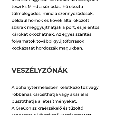
teszi ki. Mind a súrlódási hő okozta
túlmelegedés, mind a szennyeződések,
például homok és kövek által okozott
szikrák meggyújthatják a port, és jelentős
károkat okozhatnak. Az egyes szárítási
folyamatok további gyújtóforrások
kockázatát hordozzák magukban.
VESZÉLYZÓNÁK
A dohánytermelésben keletkező tűz vagy
robbanás károsíthatja vagy akár el is
pusztíthatja a létesítményeket.
A GreCon szikraérzékelő és tűzoltó