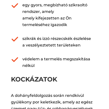
egy gyors, megbízható szikraoltó
rendszer, amely
amely kifejezetten az Ön
termeléséhez igazodik
szikrák és izzó részecskék észlelése
a veszélyeztetett területeken
védelem a termelés megszakítása
nélkül
KOCKÁZATOK
A dohányfeldolgozás során rendkívül
gyúlékony por keletkezik, amely az egész
üzemet nagy tűz- és robbanásveszélynek