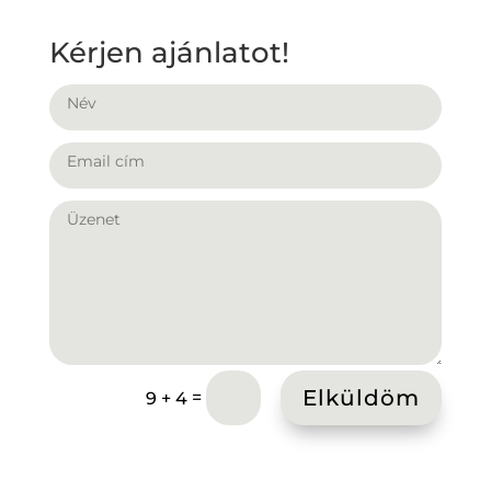
Kérjen ajánlatot!
Elküldöm
=
9 + 4