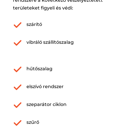
rendszere a következő veszélyeztetett
területeket figyeli és védi:
szárító
vibráló szállítószalag
hűtőszalag
elszívó rendszer
szeparátor ciklon
szűrő