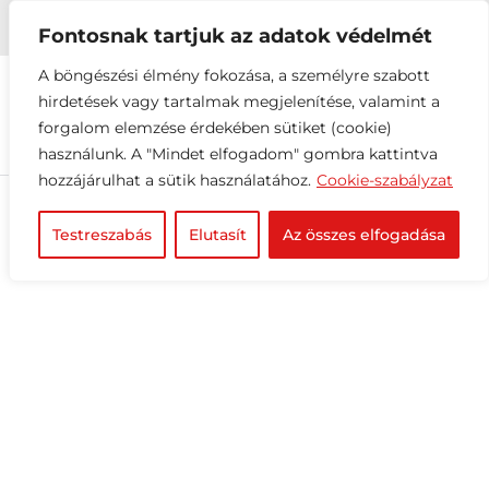


+36 1 216 2612
info@elektrovill.hu
Fontosnak tartjuk az adatok védelmét
A böngészési élmény fokozása, a személyre szabott
hirdetések vagy tartalmak megjelenítése, valamint a
forgalom elemzése érdekében sütiket (cookie)
használunk. A "Mindet elfogadom" gombra kattintva
hozzájárulhat a sütik használatához.
Cookie-szabályzat
Testreszabás
Elutasít
Az összes elfogadása