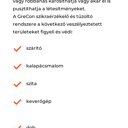
vagy robbanás károsíthatja vagy akár el is
pusztíthatja a létesítményeket.
A GreCon szikraérzékelő és tűzoltó
rendszere a következő veszélyeztetett
területeket figyeli és védi:
szárító
kalapácsmalom
szita
keverőgép
dob