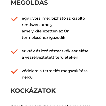
MEGOLDÁS
egy gyors, megbízható szikraoltó
rendszer, amely
amely kifejezetten az Ön
termeléséhez igazodik
szikrák és izzó részecskék észlelése
a veszélyeztetett területeken
védelem a termelés megszakítása
nélkül
KOCKÁZATOK