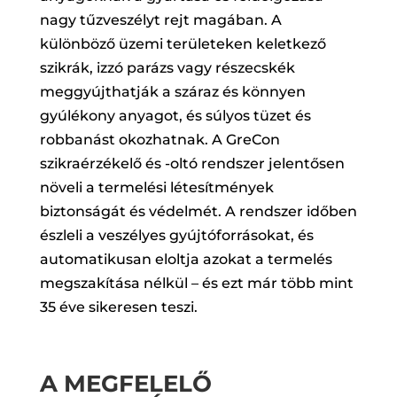
nagy tűzveszélyt rejt magában. A
különböző üzemi területeken keletkező
szikrák, izzó parázs vagy részecskék
meggyújthatják a száraz és könnyen
gyúlékony anyagot, és súlyos tüzet és
robbanást okozhatnak. A GreCon
szikraérzékelő és -oltó rendszer jelentősen
növeli a termelési létesítmények
biztonságát és védelmét. A rendszer időben
észleli a veszélyes gyújtóforrásokat, és
automatikusan eloltja azokat a termelés
megszakítása nélkül – és ezt már több mint
35 éve sikeresen teszi.
A MEGFELELŐ