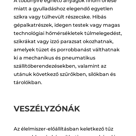
A többnyire éghető anyagok finom őrlése
miatt a gyulladáshoz elegendő egyetlen
szikra vagy túlhevült részecske. Hibás
gépalkatrészek, idegen testek vagy magas
technológiai hőmérsékletek túlmelegedést,
szikrákat vagy izzó parazsat okozhatnak,
amelyek tüzet és porrobbanást válthatnak
ki a mechanikus és pneumatikus
szállítóberendezésekben, valamint az
utánuk következő szűrőkben, silókban és
tárolókban.
VESZÉLYZÓNÁK
Az élelmiszer-előállításban keletkező tűz