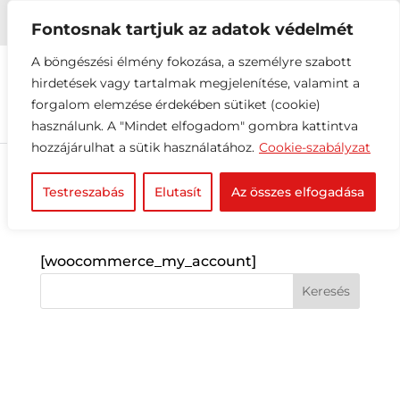


+36 1 216 2612
info@elektrovill.hu
Fontosnak tartjuk az adatok védelmét
A böngészési élmény fokozása, a személyre szabott
hirdetések vagy tartalmak megjelenítése, valamint a
forgalom elemzése érdekében sütiket (cookie)
használunk. A "Mindet elfogadom" gombra kattintva
hozzájárulhat a sütik használatához.
Cookie-szabályzat
Testreszabás
Elutasít
Az összes elfogadása
A fiókom
[woocommerce_my_account]