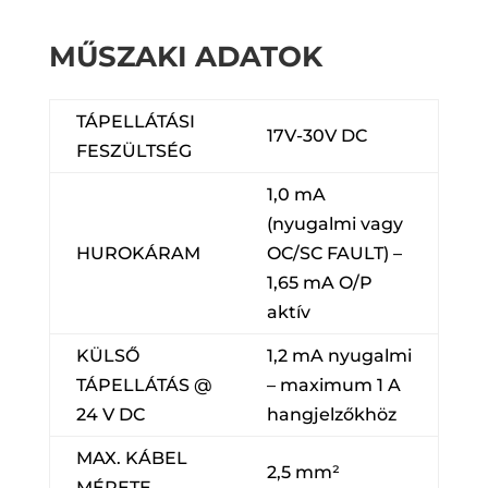
MŰSZAKI ADATOK
TÁPELLÁTÁSI
17V-30V DC
FESZÜLTSÉG
1,0 mA
(nyugalmi vagy
HUROKÁRAM
OC/SC FAULT) –
1,65 mA O/P
aktív
KÜLSŐ
1,2 mA nyugalmi
TÁPELLÁTÁS @
– maximum 1 A
24 V DC
hangjelzőkhöz
MAX. KÁBEL
2,5 mm²
MÉRETE