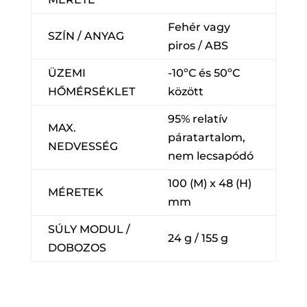
Fehér vagy
SZÍN / ANYAG
piros / ABS
ÜZEMI
-10ºC és 50ºC
HŐMÉRSÉKLET
között
95% relatív
MAX.
páratartalom,
NEDVESSÉG
nem lecsapódó
100 (M) x 48 (H)
MÉRETEK
mm
SÚLY MODUL /
24 g / 155 g
DOBOZOS