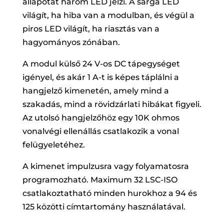
állapotát három LED jelzi. A sárga LED
világít, ha hiba van a modulban, és végül a
piros LED világít, ha riasztás van a
hagyományos zónában.
A modul külső 24 V-os DC tápegységet
igényel, és akár 1 A-t is képes táplálni a
hangjelző kimenetén, amely mind a
szakadás, mind a rövidzárlati hibákat figyeli.
Az utolsó hangjelzőhöz egy 10K ohmos
vonalvégi ellenállás csatlakozik a vonal
felügyeletéhez.
A kimenet impulzusra vagy folyamatosra
programozható. Maximum 32 LSC-ISO
csatlakoztatható minden hurokhoz a 94 és
125 közötti címtartomány használatával.