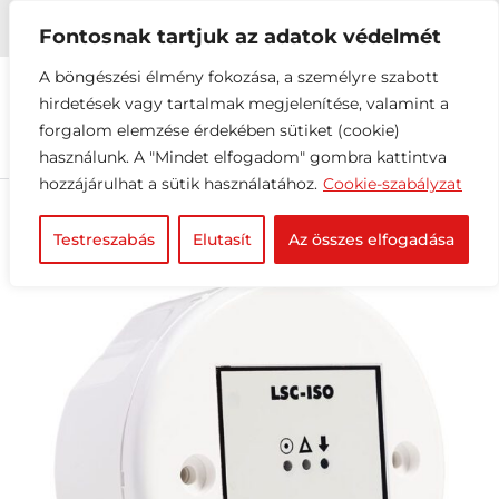


+36 1 216 2612
info@elektrovill.hu
Fontosnak tartjuk az adatok védelmét
A böngészési élmény fokozása, a személyre szabott
hirdetések vagy tartalmak megjelenítése, valamint a
forgalom elemzése érdekében sütiket (cookie)
használunk. A "Mindet elfogadom" gombra kattintva
hozzájárulhat a sütik használatához.
Cookie-szabályzat
Testreszabás
Elutasít
Az összes elfogadása