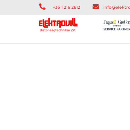


+36 1 216 2612
info@elektro