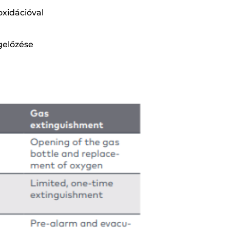
oxidációval
gelőzése