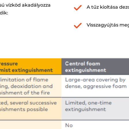
sú vízköd akadályozza
A tűz kioltása dez
dik:
Visszagyújtás me