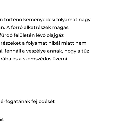
en történő keményedési folyamat nagy
n. A forró alkatrészek magas
ürdő felületén lévő olajgáz
trészeket a folyamat hibái miatt nem
, fennáll a veszélye annak, hogy a tűz
mrába és a szomszédos üzemi
 térfogatának fejlődését
ás