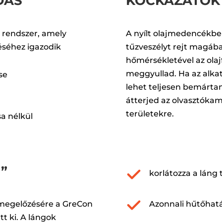
DÁS
KOCKÁZATOK
ó rendszer, amely
A nyílt olajmedencékb
éséhez igazodik
tűzveszélyt rejt magába
hőmérsékletével az olajf
meggyullad. Ha az alka
se
lehet teljesen bemártani
átterjed az olvasztóka
területekre.
a nélkül
”
korlátozza a láng
Azonnali hűtőhat
 megelőzésére a GreCon
tt ki. A lángok