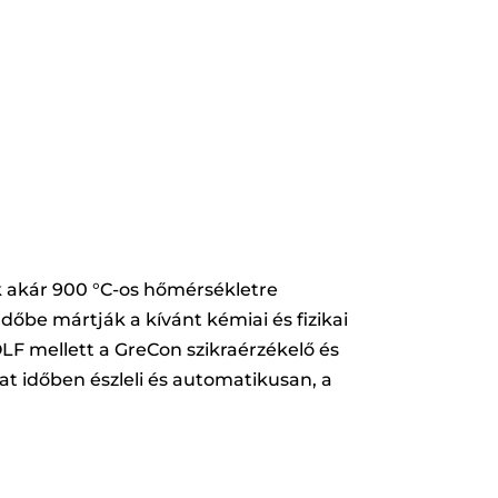
 akár 900 °C-os hőmérsékletre
dőbe mártják a kívánt kémiai és fizikai
F mellett a GreCon szikraérzékelő és
at időben észleli és automatikusan, a