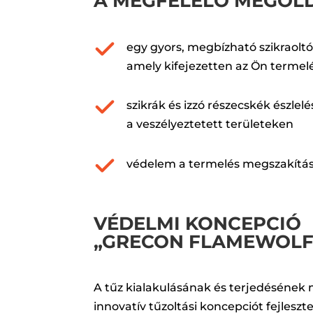
A MEGFELELŐ MEGOL
egy gyors, megbízható szikraolt
amely kifejezetten az Ön termel
szikrák és izzó részecskék észlelé
a veszélyeztetett területeken
védelem a termelés megszakítás
VÉDELMI KONCEPCIÓ
„GRECON FLAMEWOLF
A tűz kialakulásának és terjedésének
innovatív tűzoltási koncepciót fejleszte