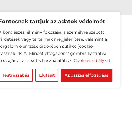
Fontosnak tartjuk az adatok védelmét
EINK
HÍREK
RÓLUNK
A böngészési élmény fokozása, a személyre szabott
hirdetések vagy tartalmak megjelenítése, valamint a
forgalom elemzése érdekében sütiket (cookie)
használunk. A "Mindet elfogadom" gombra kattintva
hozzájárulhat a sütik használatához.
Cookie-szabályzat
Testreszabás
Elutasít
Az összes elfogadása