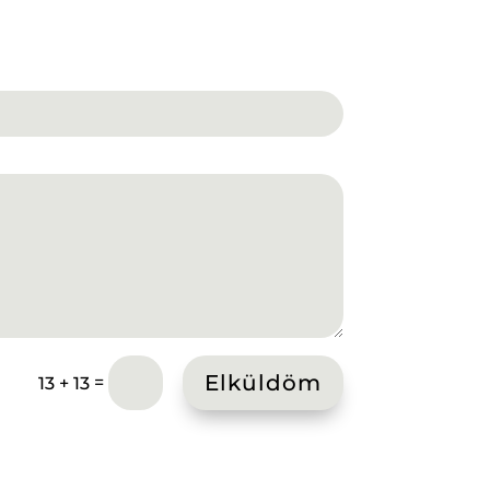
Elküldöm
=
13 + 13