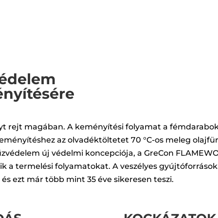
édelem
nyítésére
yt rejt magában. A keményítési folyamat a fémdarabok
eményítéshez az olvadéktöltetet 70 °C-os meleg olajfür
tűzvédelem új védelmi koncepciója, a GreCon FLAMEWOL
k a termelési folyamatokat. A veszélyes gyújtóforrások
 és ezt már több mint 35 éve sikeresen teszi.