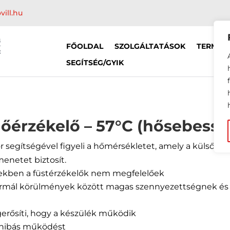
vill.hu
FŐOLDAL
SZOLGÁLTATÁSOK
TERMÉK
SEGÍTSÉG/GYIK
hőérzékelő – 57°C (hősebessé
r segítségével figyeli a hőmérsékletet, amely a külső le
enetet biztosít.
ekben a füstérzékelők nem megfelelőek
normál körülmények között magas szennyezettségnek és
gerősíti, hogy a készülék működik
a hibás működést