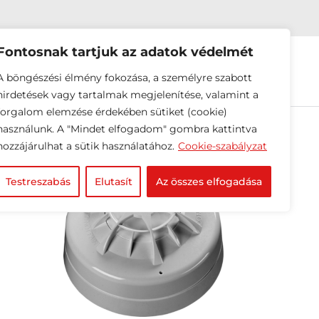
Fontosnak tartjuk az adatok védelmét
EINK
HÍREK
RÓLUNK
A böngészési élmény fokozása, a személyre szabott
hirdetések vagy tartalmak megjelenítése, valamint a
forgalom elemzése érdekében sütiket (cookie)
használunk. A "Mindet elfogadom" gombra kattintva
hozzájárulhat a sütik használatához.
Cookie-szabályzat
g)
Testreszabás
Elutasít
Az összes elfogadása
vegő