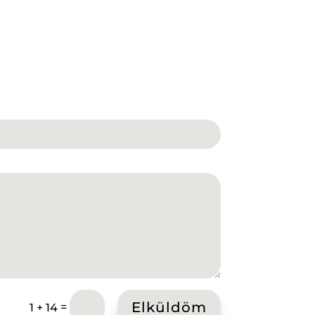
Elküldöm
=
1 + 14