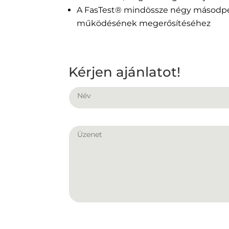
A FasTest® mindössze négy másodper
működésének megerősítéséhez
Kérjen ajánlatot!