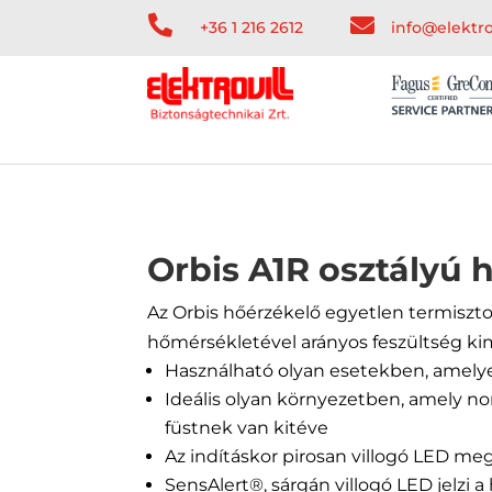


+36 1 216 2612
info@elektro
Orbis A1R osztályú 
Az Orbis hőérzékelő egyetlen termiszto
hőmérsékletével arányos feszültség kim
Használható olyan esetekben, amely
Ideális olyan környezetben, amely 
füstnek van kitéve
Az indításkor pirosan villogó LED me
SensAlert®, sárgán villogó LED jelzi 