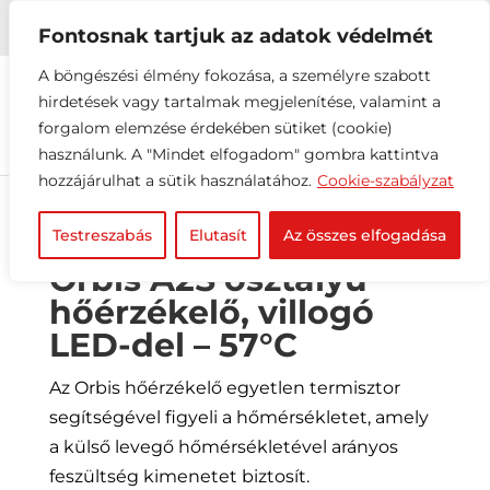


+36 1 216 2612
info@elektrovill.hu
Fontosnak tartjuk az adatok védelmét
A böngészési élmény fokozása, a személyre szabott
hirdetések vagy tartalmak megjelenítése, valamint a
forgalom elemzése érdekében sütiket (cookie)
használunk. A "Mindet elfogadom" gombra kattintva
hozzájárulhat a sütik használatához.
Cookie-szabályzat
Testreszabás
Elutasít
Az összes elfogadása
Orbis A2S osztályú
hőérzékelő, villogó
LED-del – 57°C
Az Orbis hőérzékelő egyetlen termisztor
segítségével figyeli a hőmérsékletet, amely
a külső levegő hőmérsékletével arányos
feszültség kimenetet biztosít.