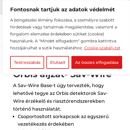


+36 1 216 2612
info@elektrovill.hu
Fontosnak tartjuk az adatok védelmét
A böngészési élmény fokozása, a személyre szabott
hirdetések vagy tartalmak megjelenítése, valamint a
forgalom elemzése érdekében sütiket (cookie)
használunk. A "Mindet elfogadom" gombra kattintva
hozzájárulhat a sütik használatához.
Cookie-szabályzat
Testreszabás
Elutasít
Az összes elfogadása
Orbis aljzat- Sav-Wire
A Sav-Wire Base-t úgy tervezték, hogy
lehetővé tegye az Orbis detektorok Sav-
Wire érzékelő és riasztórendszerekben
történő használatát.
Csoportosított sorkapcsok az egyszerű
vezetékezés érdekében