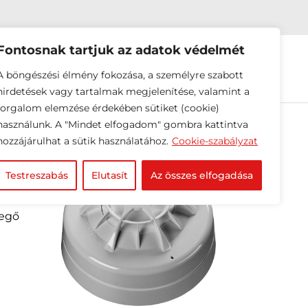
Fontosnak tartjuk az adatok védelmét
EINK
HÍREK
RÓLUNK
A böngészési élmény fokozása, a személyre szabott
hirdetések vagy tartalmak megjelenítése, valamint a
forgalom elemzése érdekében sütiket (cookie)
használunk. A "Mindet elfogadom" gombra kattintva
hozzájárulhat a sütik használatához.
Cookie-szabályzat
Testreszabás
Elutasít
Az összes elfogadása
vegő