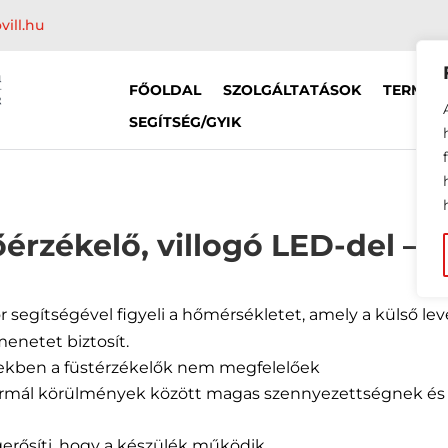
vill.hu
FŐOLDAL
SZOLGÁLTATÁSOK
TERMÉK
SEGÍTSÉG/GYIK
érzékelő, villogó LED-del –
r segítségével figyeli a hőmérsékletet, amely a külső le
enetet biztosít.
ekben a füstérzékelők nem megfelelőek
normál körülmények között magas szennyezettségnek és
gerősíti, hogy a készülék működik