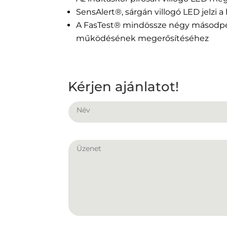
SensAlert®, sárgán villogó LED jelzi 
A FasTest® mindössze négy másodper
működésének megerősítéséhez
Kérjen ajánlatot!