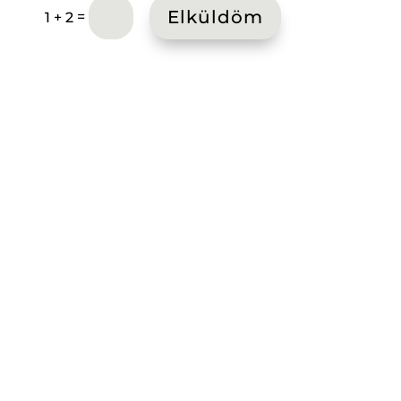
Elküldöm
=
1 + 2