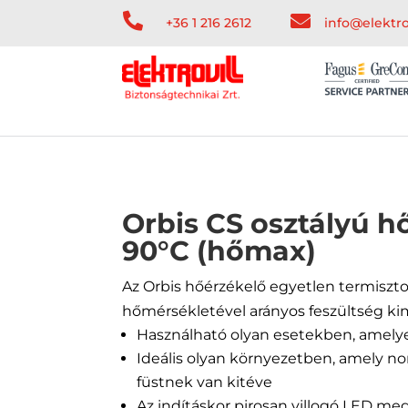


+36 1 216 2612
info@elektro
Orbis CS osztályú hő
90°C (hőmax)
Az Orbis hőérzékelő egyetlen termiszto
hőmérsékletével arányos feszültség kim
Használható olyan esetekben, amely
Ideális olyan környezetben, amely 
füstnek van kitéve
Az indításkor pirosan villogó LED me