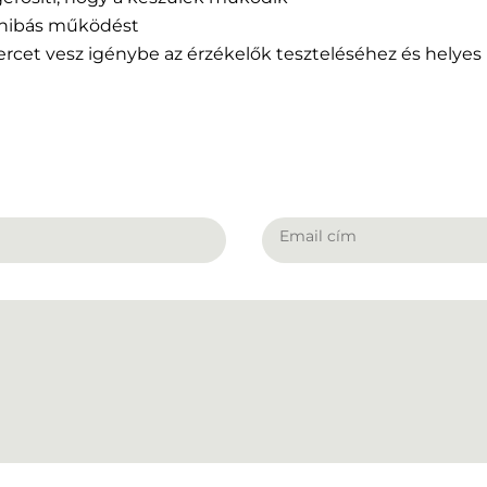
a hibás működést
cet vesz igénybe az érzékelők teszteléséhez és helyes