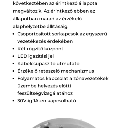
következtében az érintkező állapota
megváltozik. Az érintkező ebben az
állapotban marad az érzékelő
alaphelyzetbe állításáig.
Csoportosított sorkapcsok az egyszerű
vezetékezés érdekében
Két rögzítő központ
LED igazítási jel
Kábelcsupaszító útmutató
Érzékelő reteszelő mechanizmus
Folyamatos kapcsolat a zónavezetékek
üzembe helyezés előtti
feszültségvizsgálatához
30V-ig 1A-en kapcsolható