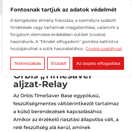


+36 1 216 2612
info@elektrovill.hu
Fontosnak tartjuk az adatok védelmét
A böngészési élmény fokozása, a személyre szabott
hirdetések vagy tartalmak megjelenítése, valamint a
forgalom elemzése érdekében sütiket (cookie)
használunk. A "Mindet elfogadom" gombra kattintva
hozzájárulhat a sütik használatához.
Cookie-szabályzat
Testreszabás
Elutasít
Az összes elfogadása
Orbis „Timesaver”
aljzat-Relay
Az Orbis TimeSaver Base egypólusú,
feszültségmentes váltóérintkezőt tartalmaz
a külső berendezések kapcsolásához.
Amikor az érzékelő riasztási állapotba vált, a
relé feszültség alá kerül, aminek