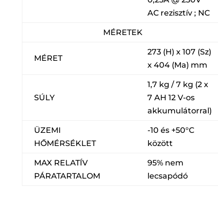
AC rezisztív ; NC
MÉRETEK
273 (H) x 107 (Sz)
MÉRET
x 404 (Ma) mm
1,7 kg / 7 kg (2 x
SÚLY
7 AH 12 V-os
akkumulátorral)
ÜZEMI
-10 és +50°C
HŐMÉRSÉKLET
között
MAX RELATÍV
95% nem
PÁRATARTALOM
lecsapódó