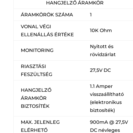
HANGJELZŐ ÁRAMKÖR
ÁRAMKÖRÖK SZÁMA
1
VONAL VÉGI
10K Ohm
ELLENÁLLÁS ÉRTÉKE
Nyitott és
MONITORING
rövidzárlat
RIASZTÁSI
27,5V DC
FESZÜLTSÉG
1.1 Amper
HANGJELZŐ
visszaállítható
ÁRAMKÖR
(elektronikus
BIZTOSÍTÉK
biztosíték)
MAX. JELENLEG
900mA @ 27,5V
ELÉRHETŐ
DC névleges