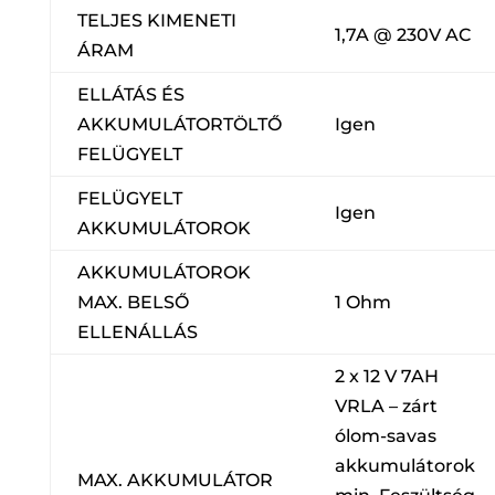
TELJES KIMENETI
1,7A @ 230V AC
ÁRAM
ELLÁTÁS ÉS
AKKUMULÁTORTÖLTŐ
Igen
FELÜGYELT
FELÜGYELT
Igen
AKKUMULÁTOROK
AKKUMULÁTOROK
MAX. BELSŐ
1 Ohm
ELLENÁLLÁS
2 x 12 V 7AH
VRLA – zárt
ólom-savas
akkumulátorok
MAX. AKKUMULÁTOR