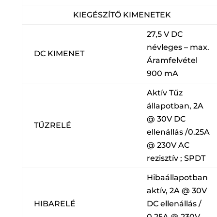
KIEGÉSZÍTŐ KIMENETEK
27,5 V DC
névleges – max.
DC KIMENET
Áramfelvétel
900 mA
Aktív Tűz
állapotban, 2A
@ 30V DC
TŰZRELÉ
ellenállás /0.25A
@ 230V AC
rezisztív ; SPDT
Hibaállapotban
aktív, 2A @ 30V
HIBARELÉ
DC ellenállás /
0,25A @ 230V