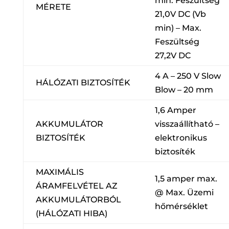
min. Feszültség
MÉRETE
21,0V DC (Vb
min) – Max.
Feszültség
27,2V DC
4 A – 250 V Slow
HÁLÓZATI BIZTOSÍTÉK
Blow – 20 mm
1,6 Amper
AKKUMULÁTOR
visszaállítható –
BIZTOSÍTÉK
elektronikus
biztosíték
MAXIMÁLIS
1,5 amper max.
ÁRAMFELVÉTEL AZ
@ Max. Üzemi
AKKUMULÁTORBÓL
hőmérséklet
(HÁLÓZATI HIBA)