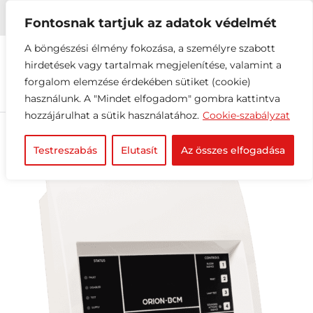


+36 1 216 2612
info@elektrovill.hu
Fontosnak tartjuk az adatok védelmét
A böngészési élmény fokozása, a személyre szabott
hirdetések vagy tartalmak megjelenítése, valamint a
forgalom elemzése érdekében sütiket (cookie)
használunk. A "Mindet elfogadom" gombra kattintva
hozzájárulhat a sütik használatához.
Cookie-szabályzat
Testreszabás
Elutasít
Az összes elfogadása