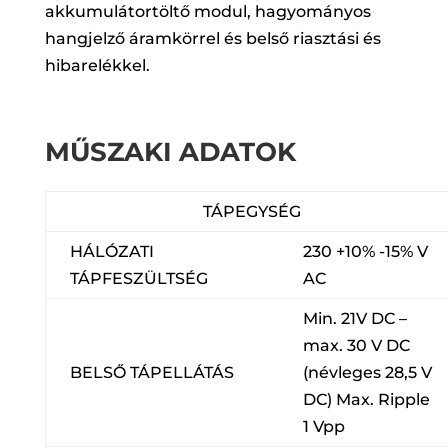
akkumulátortöltő modul, hagyományos
hangjelző áramkörrel és belső riasztási és
hibarelékkel.
MŰSZAKI ADATOK
TÁPEGYSÉG
HÁLÓZATI
230 +10% -15% V
TÁPFESZÜLTSÉG
AC
Min. 21V DC –
max. 30 V DC
BELSŐ TÁPELLÁTÁS
(névleges 28,5 V
DC) Max. Ripple
1 Vpp