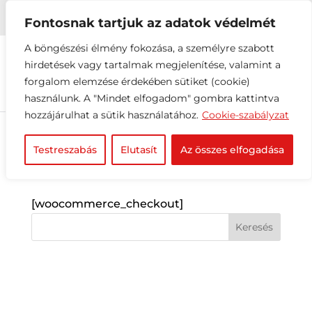


+36 1 216 2612
info@elektrovill.hu
Fontosnak tartjuk az adatok védelmét
A böngészési élmény fokozása, a személyre szabott
hirdetések vagy tartalmak megjelenítése, valamint a
forgalom elemzése érdekében sütiket (cookie)
használunk. A "Mindet elfogadom" gombra kattintva
hozzájárulhat a sütik használatához.
Cookie-szabályzat
Testreszabás
Elutasít
Az összes elfogadása
Pénztár
[woocommerce_checkout]