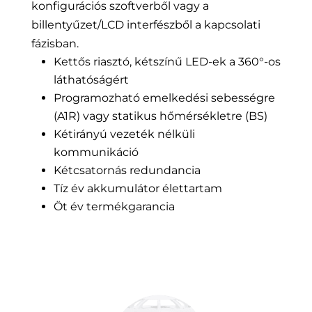
konfigurációs szoftverből vagy a
billentyűzet/LCD interfészből a kapcsolati
fázisban.
Kettős riasztó, kétszínű LED-ek a 360°-os
láthatóságért
Programozható emelkedési sebességre
(A1R) vagy statikus hőmérsékletre (BS)
Kétirányú vezeték nélküli
kommunikáció
Kétcsatornás redundancia
Tíz év akkumulátor élettartam
Öt év termékgarancia