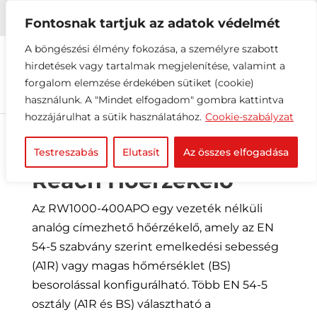


+36 1 216 2612
info@elektrovill.hu
Fontosnak tartjuk az adatok védelmét
A böngészési élmény fokozása, a személyre szabott
hirdetések vagy tartalmak megjelenítése, valamint a
forgalom elemzése érdekében sütiket (cookie)
használunk. A "Mindet elfogadom" gombra kattintva
hozzájárulhat a sütik használatához.
Cookie-szabályzat
Testreszabás
Elutasít
Az összes elfogadása
Reach Hőérzékelő
Az RW1000-400APO egy vezeték nélküli
analóg címezhető hőérzékelő, amely az EN
54-5 szabvány szerint emelkedési sebesség
(A1R) vagy magas hőmérséklet (BS)
besorolással konfigurálható. Több EN 54-5
osztály (A1R és BS) választható a