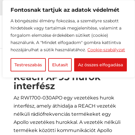


+36 1 216 2612
info@elektrovill.hu
Fontosnak tartjuk az adatok védelmét
A böngészési élmény fokozása, a személyre szabott
hirdetések vagy tartalmak megjelenítése, valamint a
forgalom elemzése érdekében sütiket (cookie)
használunk. A "Mindet elfogadom" gombra kattintva
hozzájárulhat a sütik használatához.
Cookie-szabályzat
Testreszabás
Elutasít
Az összes elfogadása
Reach XP95 hurok
interfész
Az RW1700-030APO egy vezetékes hurok
interfész, amely áthidalja a REACH vezeték
nélküli rádiófrekvenciás termékeket egy
Apollo vezetékes hurokkal. A vezeték nélküli
termékek közötti kommunikációt Apollo