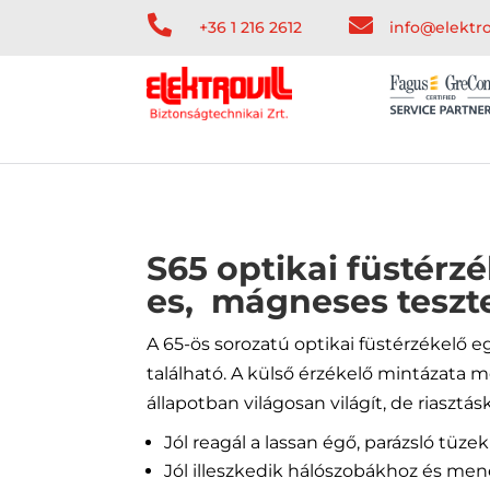


+36 1 216 2612
info@elektro
S65 optikai füstérzé
es, mágneses teszte
A 65-ös sorozatú optikai füstérzékelő 
található. A külső érzékelő mintázata 
állapotban világosan világít, de riasztás
Jól reagál a lassan égő, parázsló tüze
Jól illeszkedik hálószobákhoz és me