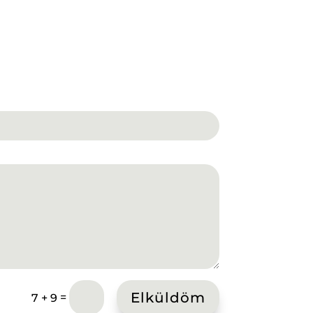
Elküldöm
=
7 + 9