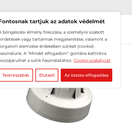
Fontosnak tartjuk az adatok védelmét
EINK
HÍREK
RÓLUNK
A böngészési élmény fokozása, a személyre szabott
hirdetések vagy tartalmak megjelenítése, valamint a
forgalom elemzése érdekében sütiket (cookie)
használunk. A "Mindet elfogadom" gombra kattintva
hozzájárulhat a sütik használatához.
Cookie-szabályzat
Testreszabás
Elutasít
Az összes elfogadása