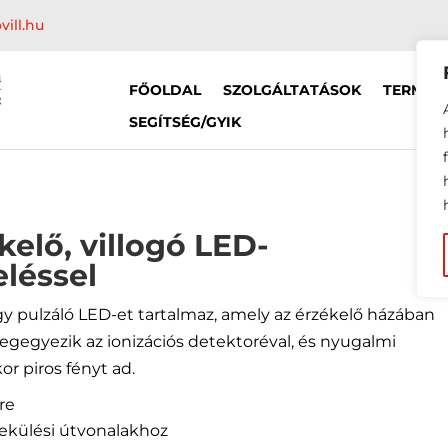
vill.hu
FŐOLDAL
SZOLGÁLTATÁSOK
TERMÉK
SEGÍTSÉG/GYIK
kelő, villogó LED-
léssel
egy pulzáló LED-et tartalmaz, amely az érzékelő házában
megegyezik az ionizációs detektoréval, és nyugalmi
kor piros fényt ad.
kre
nekülési útvonalakhoz