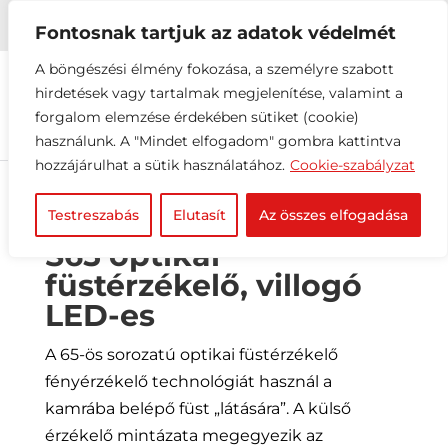


+36 1 216 2612
info@elektrovill.hu
Fontosnak tartjuk az adatok védelmét
A böngészési élmény fokozása, a személyre szabott
hirdetések vagy tartalmak megjelenítése, valamint a
forgalom elemzése érdekében sütiket (cookie)
használunk. A "Mindet elfogadom" gombra kattintva
hozzájárulhat a sütik használatához.
Cookie-szabályzat
Testreszabás
Elutasít
Az összes elfogadása
S65 optikai
füstérzékelő, villogó
LED-es
A 65-ös sorozatú optikai füstérzékelő
fényérzékelő technológiát használ a
kamrába belépő füst „látására”. A külső
érzékelő mintázata megegyezik az