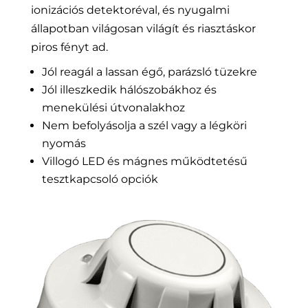
ionizációs detektoréval, és nyugalmi
állapotban világosan világít és riasztáskor
piros fényt ad.
Jól reagál a lassan égő, parázsló tüzekre
Jól illeszkedik hálószobákhoz és
menekülési útvonalakhoz
Nem befolyásolja a szél vagy a légköri
nyomás
Villogó LED és mágnes működtetésű
tesztkapcsoló opciók