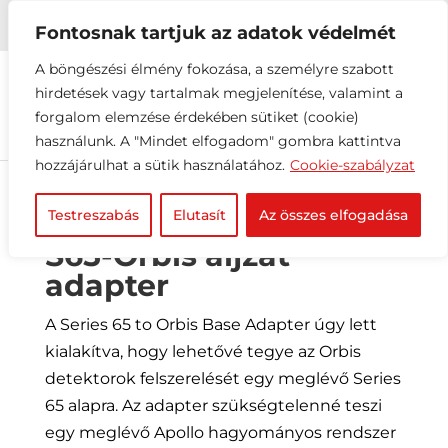


+36 1 216 2612
info@elektrovill.hu
Fontosnak tartjuk az adatok védelmét
A böngészési élmény fokozása, a személyre szabott
hirdetések vagy tartalmak megjelenítése, valamint a
forgalom elemzése érdekében sütiket (cookie)
használunk. A "Mindet elfogadom" gombra kattintva
hozzájárulhat a sütik használatához.
Cookie-szabályzat
Testreszabás
Elutasít
Az összes elfogadása
S65-Orbis aljzat
adapter
A Series 65 to Orbis Base Adapter úgy lett
kialakítva, hogy lehetővé tegye az Orbis
detektorok felszerelését egy meglévő Series
65 alapra. Az adapter szükségtelenné teszi
egy meglévő Apollo hagyományos rendszer