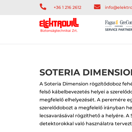


+36 1 216 2612
info@elektro
SOTERIA DIMENSI
A Soteria Dimension rögzítődoboz fehé
felső kábelbevezetés helyei a szerelőd
megfelelő elhelyezését. A peremére egy 
szerelődobozt a megfelelő irányban hely
lecsavarásával rögzíthető a helyére. A
detektorokkal való használatra tervezt