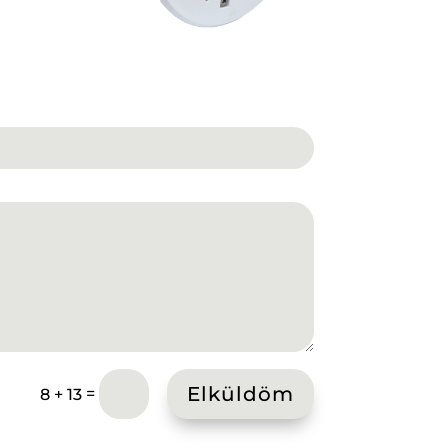
Elküldöm
=
8 + 13