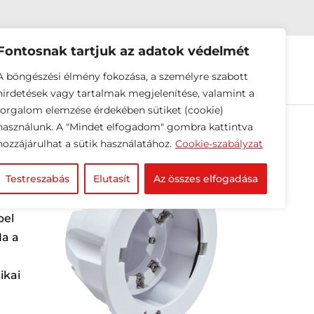
Fontosnak tartjuk az adatok védelmét
EINK
HÍREK
RÓLUNK
A böngészési élmény fokozása, a személyre szabott
hirdetések vagy tartalmak megjelenítése, valamint a
forgalom elemzése érdekében sütiket (cookie)
használunk. A "Mindet elfogadom" gombra kattintva
hozzájárulhat a sütik használatához.
Cookie-szabályzat
Testreszabás
Elutasít
Az összes elfogadása
 a
bel
Ha a
ikai