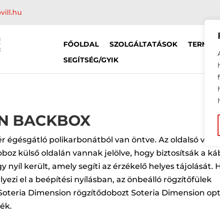
vill.hu
FŐOLDAL
SZOLGÁLTATÁSOK
TERMÉK
SEGÍTSÉG/GYIK
ON BACKBOX
r égésgátló polikarbonátból van öntve. Az oldalsó vagy
oboz külső oldalán vannak jelölve, hogy biztosítsák a ká
nyíl került, amely segíti az érzékelő helyes tájolását. 
ezi el a beépítési nyílásban, az önbeálló rögzítőfülek
 Soteria Dimension rögzítődobozt Soteria Dimension opt
ék.