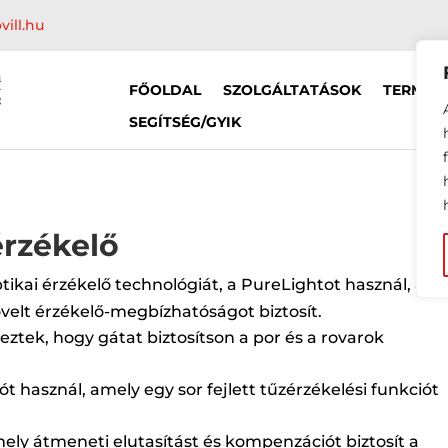
vill.hu
FŐOLDAL
SZOLGÁLTATÁSOK
TERMÉK
SEGÍTSÉG/GYIK
érzékelő
optikai érzékelő technológiát, a PureLightot használ, am
övelt érzékelő-megbízhatóságot biztosít.
eztek, hogy gátat biztosítson a por és a rovarok
t használ, amely egy sor fejlett tűzérzékelési funkciót
ely átmeneti elutasítást és kompenzációt biztosít a