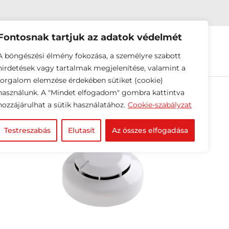
Fontosnak tartjuk az adatok védelmét
EINK
HÍREK
RÓLUNK
A böngészési élmény fokozása, a személyre szabott
hirdetések vagy tartalmak megjelenítése, valamint a
forgalom elemzése érdekében sütiket (cookie)
használunk. A "Mindet elfogadom" gombra kattintva
hozzájárulhat a sütik használatához.
Cookie-szabályzat
Testreszabás
Elutasít
Az összes elfogadása
ely