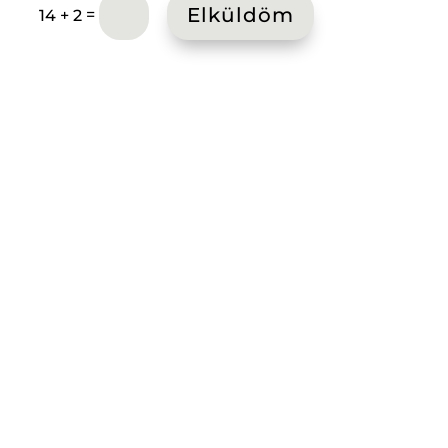
Elküldöm
=
14 + 2