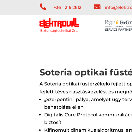


+36 1 216 2612
info@elektro
Soteria optikai füst
A Soteria optikai füstérzékelő fejlett 
fejlett téves riasztáskezelést és megn
„Szerpentin” pálya, amelyet úgy terv
behatolása ellen
Digitális Core Protocol kommunikáció
biztosít
Kifinomult dinamikus algoritmus, am