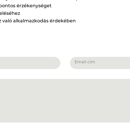
 pontos érzékenységet
teléséhez
z való alkalmazkodás érdekében