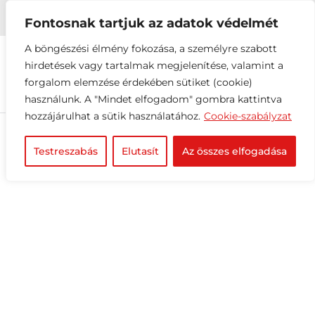


+36 1 216 2612
info@elektrovill.hu
Fontosnak tartjuk az adatok védelmét
A böngészési élmény fokozása, a személyre szabott
hirdetések vagy tartalmak megjelenítése, valamint a
forgalom elemzése érdekében sütiket (cookie)
használunk. A "Mindet elfogadom" gombra kattintva
hozzájárulhat a sütik használatához.
Cookie-szabályzat
Testreszabás
Elutasít
Az összes elfogadása