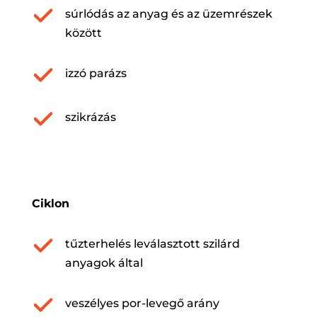
súrlódás az anyag és az üzemrészek
között
izzó parázs
szikrázás
Ciklon
tűzterhelés leválasztott szilárd
anyagok által
veszélyes por-levegő arány