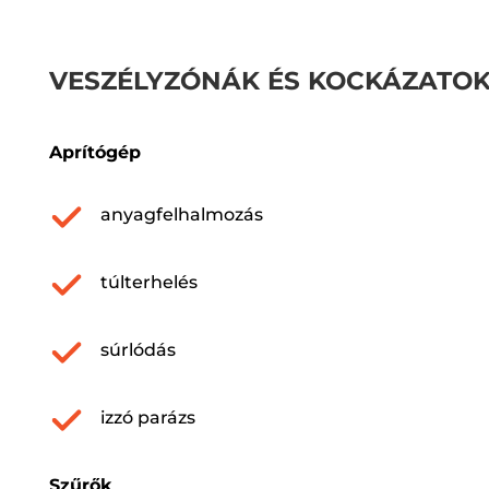
VESZÉLYZÓNÁK ÉS KOCKÁZATO
Aprítógép
anyagfelhalmozás
túlterhelés
súrlódás
izzó parázs
Szűrők