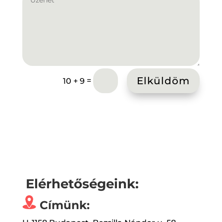
Elküldöm
=
10 + 9
Elérhetőségeink:
Címünk: