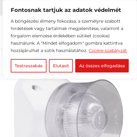


+36 1 216 2612
info@elektrovill.hu
Fontosnak tartjuk az adatok védelmét
A böngészési élmény fokozása, a személyre szabott
hirdetések vagy tartalmak megjelenítése, valamint a
forgalom elemzése érdekében sütiket (cookie)
használunk. A "Mindet elfogadom" gombra kattintva
hozzájárulhat a sütik használatához.
Cookie-szabályzat
Testreszabás
Elutasít
Az összes elfogadása