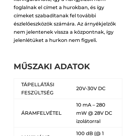
foglalnak el címet a hurokban, és így
címeket szabadítanak fel további
észlelőeszközök számára. Az árnyékjelzők
nem jelentenek vissza a központnak, így
jelenlétüket a hurkon nem figyeli.
MŰSZAKI ADATOK
TÁPELLÁTÁSI
20V-30V DC
FESZÜLTSÉG
10 mA – 280
ÁRAMFELVÉTEL
mW @ 28V DC
izolátorral
100 dB (@ 1