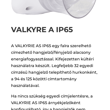
VALKYRE A IP65
A VALKYRIE AS IP65 egy falra szerelhető
címezhető hangjelző/fényjelző alacsony
energiafogyasztással. Kifejezetten kültéri
használatra készült. Legfeljebb 32 egyedi
címzésű hangjelző telepíthető hurkonként,
a 94 és 125 közötti címtartomány
használatával.
Ha nincs szükség egyedi címjelentésre, a
VALKYRIE AS IP65 árnyékjelzőként
konfigurálható, így a hangjelzők nem