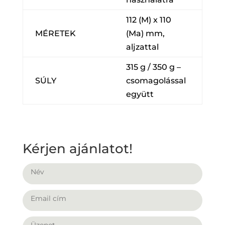
112 (M) x 110
MÉRETEK
(Ma) mm,
aljzattal
315 g / 350 g –
SÚLY
csomagolással
együtt
Kérjen ajánlatot!