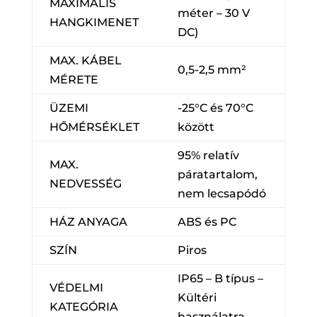
MAXIMÁLIS
méter – 30 V
HANGKIMENET
DC)
MAX. KÁBEL
0,5-2,5 mm²
MÉRETE
ÜZEMI
-25°C és 70°C
HŐMÉRSÉKLET
között
95% relatív
MAX.
páratartalom,
NEDVESSÉG
nem lecsapódó
HÁZ ANYAGA
ABS és PC
SZÍN
Piros
IP65 – B típus –
VÉDELMI
Kültéri
KATEGÓRIA
használatra